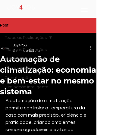
Post
Todas as Publicações
Joy4You
Todas as Publicações
2 min de leitura
Automação de
Automação Residencial
climatização: economia
Home Cinema
Climatização
e bem-estar no mesmo
Iluminação Inteligente
sistema
A automação de climatização 
permite controlar a temperatura da 
casa com mais precisão, eficiência e 
praticidade, criando ambientes 
sempre agradáveis e evitando 