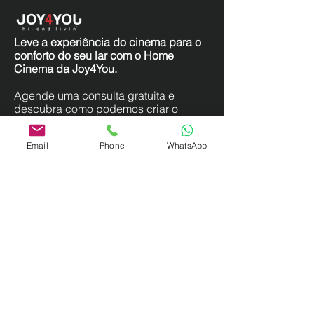
Leve a experiência do cinema para o
conforto do seu lar com o Home
Cinema da Joy4You.
Agende uma consulta gratuita e
descubra como podemos criar o
ambiente perfeito para suas sessões
de entretenimento.
Email
Phone
WhatsApp
Formulário de Contato
Nome
Sobrenome
Telefone
Email